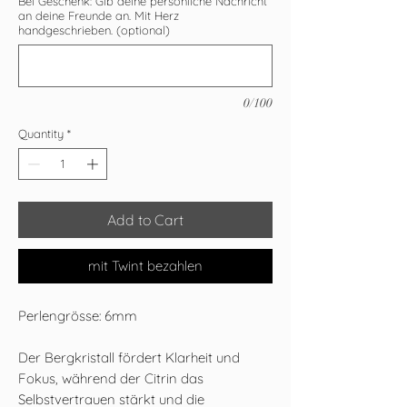
Bei Geschenk: Gib deine persönliche Nachricht
an deine Freunde an. Mit Herz
handgeschrieben. (optional)
0/100
Quantity
*
Add to Cart
mit Twint bezahlen
Perlengrösse: 6mm
Der Bergkristall fördert Klarheit und
Fokus, während der Citrin das
Selbstvertrauen stärkt und die