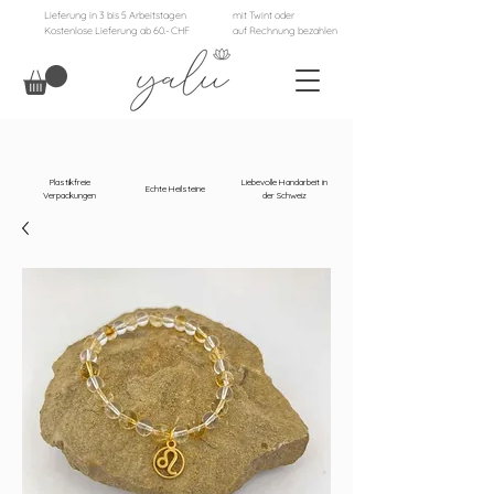
Lieferung in 3 bis 5 Arbeitstagen
mit Twint oder
Kostenlose Lieferung ab 60.- CHF
auf Rechnung bezahlen
Plastikfreie
Liebevolle Handarbeit in
Echte Heilsteine
Verpackungen
der Schweiz