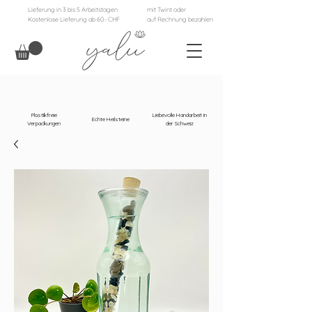
Lieferung in 3 bis 5 Arbeitstagen
mit Twint oder
Kostenlose Lieferung ab 60.- CHF
auf Rechnung bezahlen
Plastikfreie
Liebevolle Handarbeit in
Echte Heilsteine
Verpackungen
der Schweiz