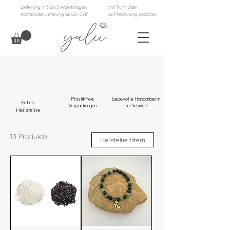
Lieferung in 3 bis 5 Arbeitstagen
mit Twint oder
Kostenlose Lieferung ab 60.- CHF
auf Rechnung bezahlen
Plastikfreie
Liebevolle Handarbeit in
Echte
Verpackungen
der Schweiz
Heilsteine
13 Produkte
Heilsteine filtern