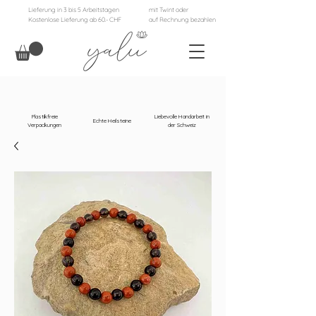
Lieferung in 3 bis 5 Arbeitstagen
mit Twint oder
Kostenlose Lieferung ab 60.- CHF
auf Rechnung bezahlen
Plastikfreie
Liebevolle Handarbeit in
Echte Heilsteine
Verpackungen
der Schweiz