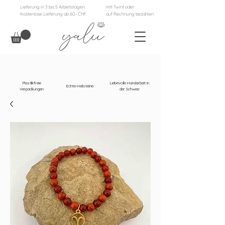
Lieferung in 3 bis 5 Arbeitstagen
mit Twint oder
Kostenlose Lieferung ab 60.- CHF
auf Rechnung bezahlen
Plastikfreie
Liebevolle Handarbeit in
Echte Heilsteine
Verpackungen
der Schweiz