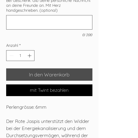
Bei Geschenk: Gib deine persönliche Nachricht
an deine Freunde an. Mit Herz
handgeschrieben. (optional)
0/100
Anzahl
*
In den Warenkorb
mit Twint bezahlen
Perlengrösse: 6mm
Der Rote Jaspis unterstützt den Widder
bei der Energiekanalisierung und dem
Durchsetzungsvermögen, während der