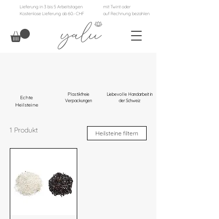
Lieferung in 3 bis 5 Arbeitstagen
mit Twint oder
Kostenlose Lieferung ab 60.- CHF
auf Rechnung bezahlen
Plastikfreie
Liebevolle Handarbeit in
Echte
Verpackungen
der Schweiz
Heilsteine
1 Produkt
Heilsteine filtern